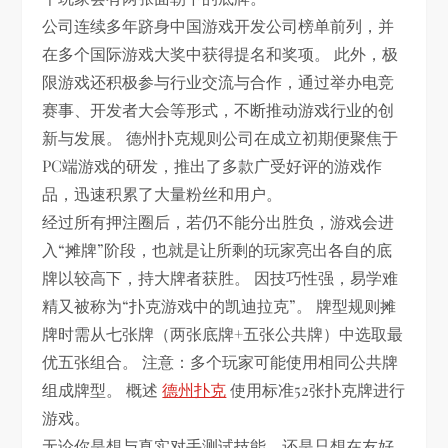
公司连续多年跻身中国游戏开发公司榜单前列，并
在多个国际游戏大奖中获得提名和奖项。 此外，极
限游戏还积极参与行业交流与合作，通过举办电竞
赛事、开发者大会等形式，不断推动游戏行业的创
新与发展。 德州扑克规则公司在成立初期便聚焦于
PC端游戏的研发，推出了多款广受好评的游戏作
品，迅速积累了大量粉丝和用户。
经过所有押注圈后，若仍不能分出胜负，游戏会进
入“摊牌”阶段，也就是让所剩的玩家亮出各自的底
牌以较高下，持大牌者获胜。 因技巧性强，易学难
精又被称为“扑克游戏中的凯迪拉克”。 牌型规则摊
牌时需从七张牌（两张底牌+五张公共牌）中选取最
优五张组合。 注意：多个玩家可能使用相同公共牌
组成牌型。 概述
德州扑克
使用标准52张扑克牌进行
游戏。
无论你是想与真实对手测试技能，还是只想在友好