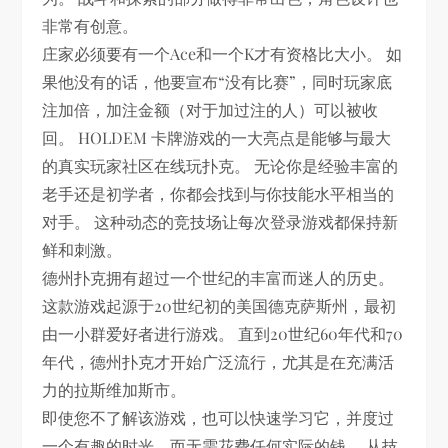
非常有创意。
庄家必须要有一个Ace和一个K才有资格比大小。 如
果他没有的话，他要宣布“没有比赛”，同时玩家底
注加倍，加注金额（对于加过注的人）可以被收
回。 HOLDEM 卡牌游戏的一大亮点是能够与最大
的真实玩家社区在线玩扑克。 无论你是经验丰富的
老手还是初学者，你都会找到与你技能水平相当的
对手。 这种动态的竞技场让每次登录游戏都保持新
鲜和刺激。
德州扑克拥有超过一个世纪的丰富而迷人的历史。
这款游戏起源于20世纪初的美国德克萨斯州，最初
由一小群爱好者进行游戏。 直到20世纪60年代和70
年代，德州扑克才开始广泛流行，尤其是在充满活
力的拉斯维加斯市。
即使您不了解该游戏，也可以快速学习它，并度过
一个有趣的时光，而无需花费任何实际的钱。 从技