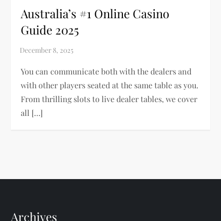
Australia’s #1 Online Casino
Guide 2025
You can communicate both with the dealers and
with other players seated at the same table as you.
From thrilling slots to live dealer tables, we cover
all […]
Archives