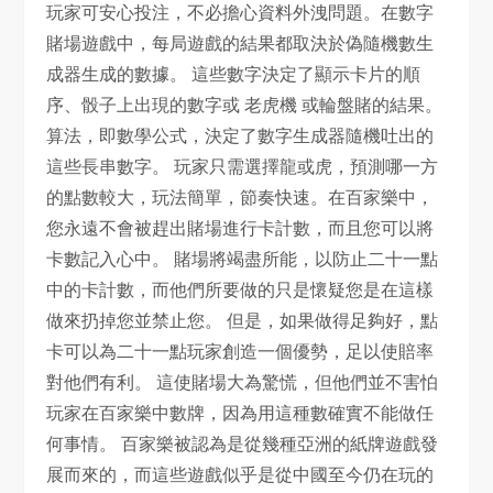
玩家可安心投注，不必擔心資料外洩問題。在數字
賭場遊戲中，每局遊戲的結果都取決於偽隨機數生
成器生成的數據。 這些數字決定了顯示卡片的順
序、骰子上出現的數字或 老虎機 或輪盤賭的結果。
算法，即數學公式，決定了數字生成器隨機吐出的
這些長串數字。 玩家只需選擇龍或虎，預測哪一方
的點數較大，玩法簡單，節奏快速。在百家樂中，
您永遠不會被趕出賭場進行卡計數，而且您可以將
卡數記入心中。 賭場將竭盡所能，以防止二十一點
中的卡計數，而他們所要做的只是懷疑您是在這樣
做來扔掉您並禁止您。 但是，如果做得足夠好，點
卡可以為二十一點玩家創造一個優勢，足以使賠率
對他們有利。 這使賭場大為驚慌，但他們並不害怕
玩家在百家樂中數牌，因為用這種數確實不能做任
何事情。 百家樂被認為是從幾種亞洲的紙牌遊戲發
展而來的，而這些遊戲似乎是從中國至今仍在玩的