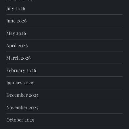
July 2026
June 2026
May 2026
April 2026
March 2026
February 2026
January 2026
December 2025
November 2025
October 2025