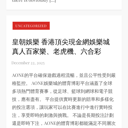
UNCATEGORIZED
皇朝娛樂 香港頂尖現金網娛樂城
真人百家樂、老虎機、六合彩
AONE的平台確保遊戲過程流暢，並且公平性受到嚴
格監控。 AONE娛樂城的體育博彩平台涵蓋了全球
多項熱門體育賽事，從足球、籃球到網球和電子競
技，應有盡有。 平台提供實時更新的賠率和多樣化
的投注選項，讓玩家可以在比賽進行中進行實時投
注，享受即時的刺激與挑戰。 不論是長期投注計劃
還是即時下注，AONE的體育博彩都能滿足不同層次